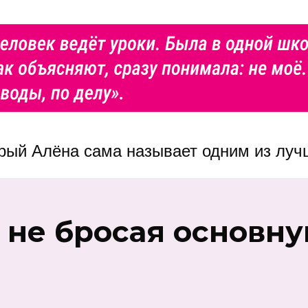
орый Алёна сама называет одним из луч
 не бросая основн