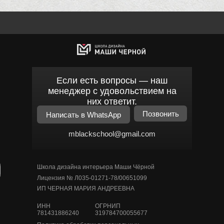
Если есть вопросы — наш
менеджер с удовольствием на
них ответит.
Позвонить
Написать в WhatsApp
mblackschool@gmail.com
Школа дизайна интерьера Маши Чёрной
Лицензия № Л035-01271-78/00651099
ИП ЧЕРНАЯ МАРИЯ АНДРЕЕВНА
ИНН
ОГРНИП
781431886240
319784700055677