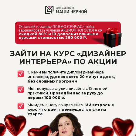
Оставляйте заявку ПРЯМО СЕЙЧАС чтобы
забронировать условия АКЦИОННОГО ЛОТА со
скидкой 80% и 10 дополнительными
курсами стоимостью 280 000 Р.
ЗАЙТИ НА КУРС «ДИЗАЙНЕР
ИНТЕРЬЕРА» ПО АКЦИИ
С нами вы получите диплом дизайнера
интерьера,
уделяя всего 20 минут в день,
без сложных программ
Мы - ведущая студия дизайна с 15-летней
практикой.
Проведём вас за руку до
первых 100 000 р.
Мы идем в ногу со временем.
ИИ встроен в
курс, что дает преимущество уже на
старте