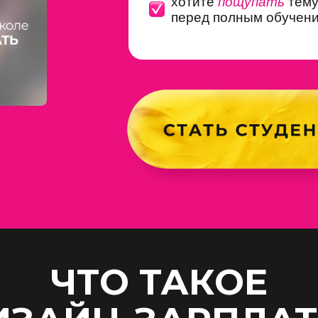
хотите
пощупать
тем
перед полным обучен
ЧТО ТАКОЕ