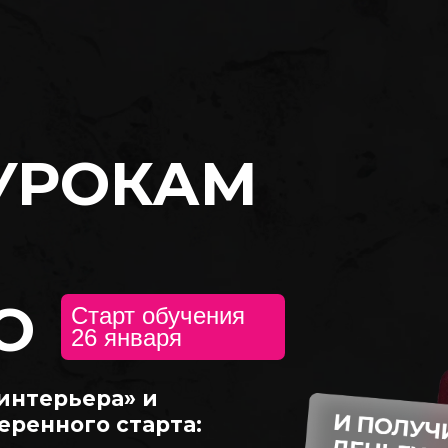
 УРОКАМ
О
Старт обучения
26 января
интерьера» и
еренного старта: