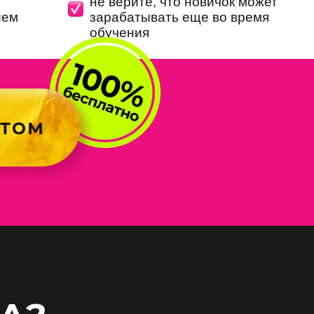
у
не верите, что новичок может
ием
зарабатывать еще во время
обучения