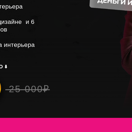
нтерьера
дизайне и 6
тов
а интерьера
 ⬇️
25 000₽