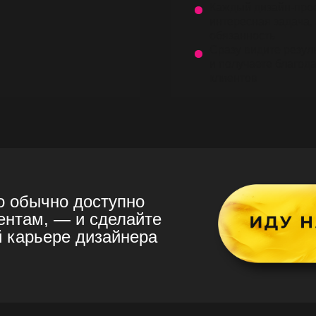
Каждый дизайн-про
интересная задача, 
обязанность
Сразу видите резул
и получаете благод
клиентов
то обычно доступно
ентам, — и сделайте
й карьере дизайнера