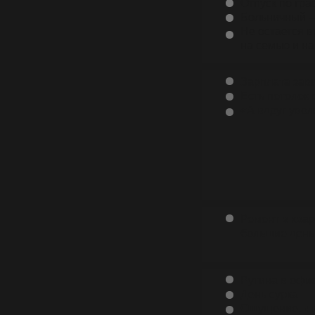
Отпуск по гра
Больничный 
Не остается в
на семью и на
Зарплата зави
Есть потолок 
«А вдруг увол
Ремонт в квар
большие день
Рутина в офи
День сурка
Ощущение, чт