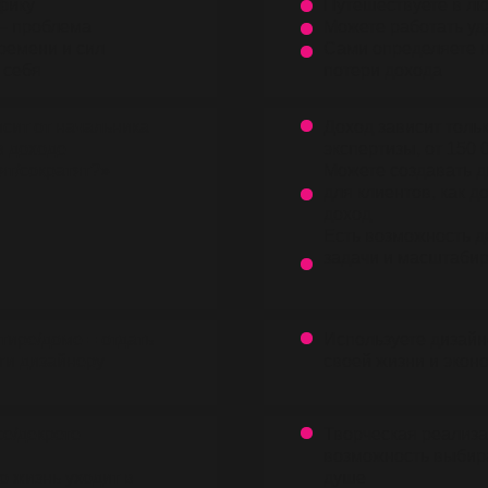
фику
Путешествуете в лю
— проблема
Можете работать у
ремени и сил
Сами определяете на
 себя
потери дохода
сит от начальника
Доход зависит тольк
в доходе
экспертизы, от 150 
ят/сократят?»
Можете создавать д
для клиентов, как 
доход
Есть возможность д
задачи и масштаби
тире/доме = отдать
Используете дизайн
ги дизайнеру
своей жизни и экон
се/декрете
Творческая реализа
возможность выбир
о жизнь уходит в
душе