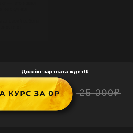
ект — это новая
а не скучная
ьтат своей работы
арности от
Дизайн-зарплата ждет!⬇️
25 000₽