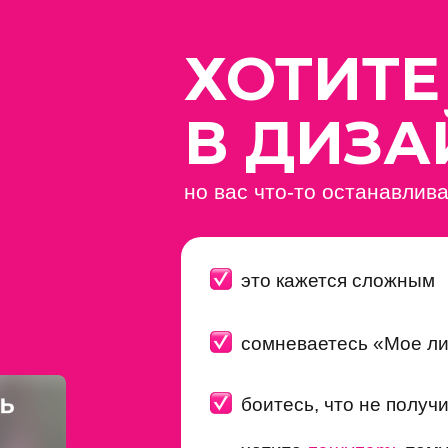
ХОТИТЕ
В ДИЗА
но вас что-то останавлив
это кажется сложным
сомневаетесь «Мое ли
боитесь, что не получ