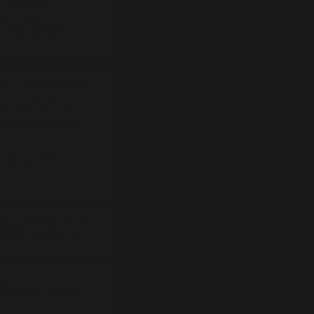
бой сезон
далённо
грузку, без
о от вас и вашей
000₽ в месяц
изайн-продукты
дополнительный
елегировать
роваться
ерские навыки в
омите сотни тысяч
ция и
ать проекты по