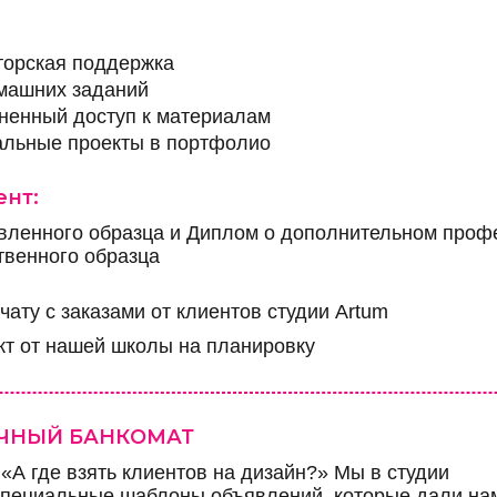
торская поддержка
машних заданий
зненный доступ к материалам
еальные проекты в портфолио
ент:
овленного образца и Диплом о дополнительном про
твенного образца
 чату с заказами от клиентов студии Artum
т от нашей школы на планировку
ИЧНЫЙ БАНКОМАТ
: «А где взять клиентов на дизайн?» Мы в студии
специальные шаблоны объявлений, которые дали на