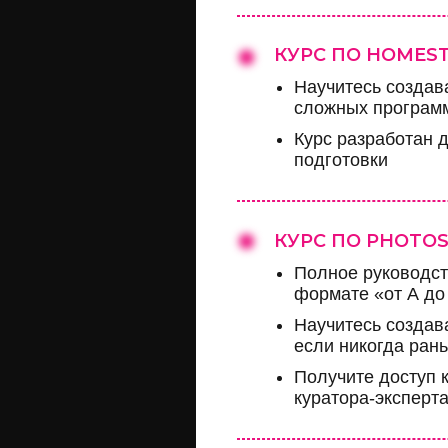
КУРС ПО HOMES
Научитесь создав
сложных програм
Курс разработан д
подготовки
КУРС ПО PHOTO
Полное руководст
формате «от А до
Научитесь создав
если никогда ран
Получите доступ к
куратора-эксперт