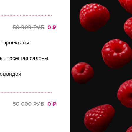
50 000 РУБ
0 ₽
а проектами
ды, посещая салоны
командой
50 000 РУБ
0 ₽