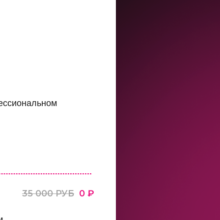
фессиональном
35 000 РУБ
0 ₽
м