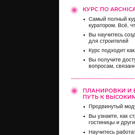
КУРС ПО ARCHIC
Самый полный кур
куратором. Всё, ч
Вы научитесь соз
для строителей
Курс подходит ка
Вы получите дост
вопросам, связан
ПЛАНИРОВКИ И 
ПУТЬ К ВЫСОКИ
Продвинутый моду
Вы узнаете, как 
гостиницы и други
Научитесь работа