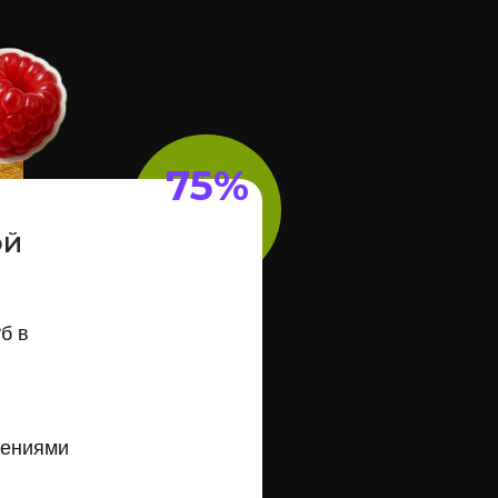
75%
ОЙ
б в
шениями