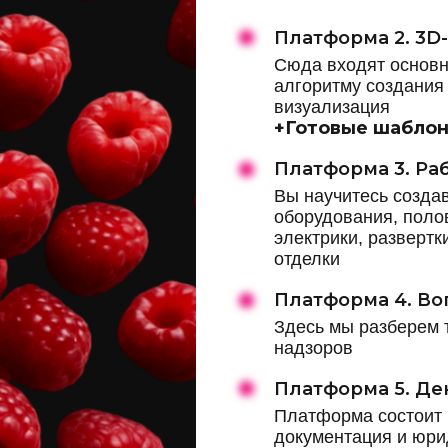
Платформа 2. 3D
Сюда входят основн
алгоритму создания
визуализация
+Готовые шаблон
Платформа 3. Ра
Вы научитесь созда
оборудования, поло
электрики, разверт
отделки
Платформа 4. В
Здесь мы разберем 
надзоров
Платформа 5. Де
Платформа состоит и
документация и юри