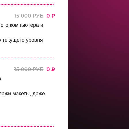
15 000 РУБ
0 ₽
ого компьютера и
о текущего уровня
15 000 РУБ
0 ₽
в
лажи макеты, даже