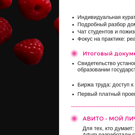
Индивидуальная кура
Подробный разбор до
Чат студентов и пожи
Фокус на практике: р
Итоговый докум
Свидетельство устан
образовании государс
Биржа труда: доступ к
Первый платный проек
АВИТО - МОЙ Л
Для тех, кто думает
Artum разработали 