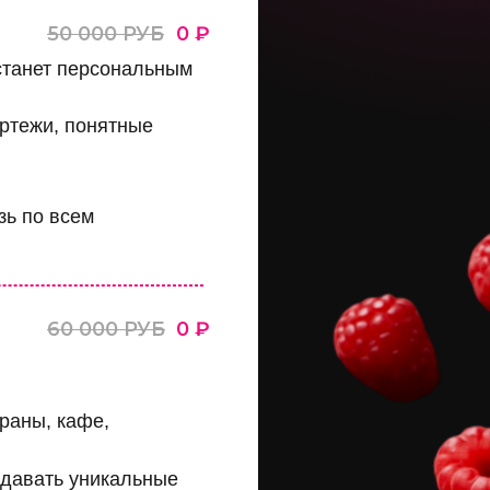
50 000 РУБ
0 ₽
 станет персональным
ертежи, понятные
зь по всем
60 000 РУБ
0 ₽
раны, кафе,
здавать уникальные