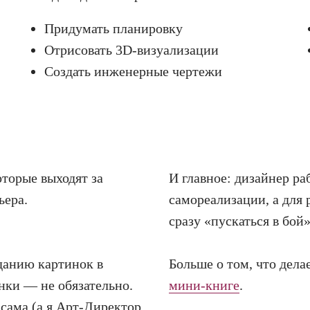
Придумать планировку
Отрисовать 3D-визуализации
Создать инженерные чертежи
оторые выходят за
И главное: дизайнер ра
ьера.
самореализации, а для 
сразу «пускаться в бой
данию картинок в
Больше о том, что дела
нки — не обязательно.
мини-книге
.
 сама (а я Арт-Директор