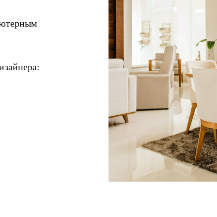
пьютерным
изайнера: