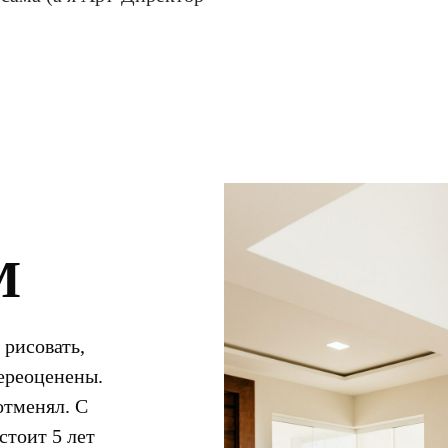
М
 рисовать,
ереоценены.
отменял. С
стоит 5 лет