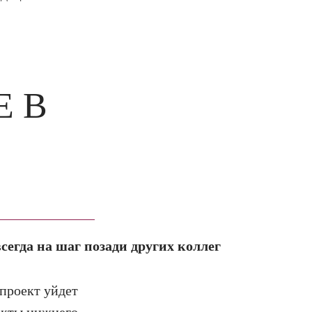
Е В
всегда на шаг позади других коллег
 проект уйдет