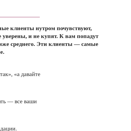
ные клиенты нутром почувствуют,
е уверены, и не купят. К вам попадут
иже среднего. Эти клиенты — самые
е.
так», «а давайте
ать — все ваши
ндации.