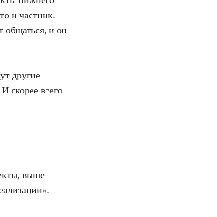
оекты нижнего
то и частник.
 общаться, и он
дут другие
И скорее всего
екты, выше
еализации».