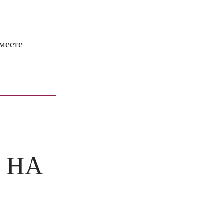
умеете
 НА